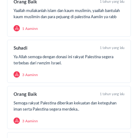
Orang Baik
1 tahun yang lalu
pun terpaksa dimakan. Ratusan orang meregang
Yaallah muliakanlah islam dan kaum muslimin, yaallah bantulah
nyawa karena kekurangan gizi dan dehidrasi,
kaum muslimin dan para pejuang di palestina Aamiin ya rabb
termasuk bayi prematur dan para lansia.
1 Aaminn
Suhadi
1 tahun yang lalu
Ya Allah semoga dengan donasi ini rakyat Palestina segera
terbebas dari rwnzim Israel.
3 Aaminn
Orang Baik
1 tahun yang lalu
Semoga rakyat Palestina diberikan kekuatan dan keteguhan
iman serta Palestina segera merdeka..
Gaza membutuhkan uluran tangan kita. Sekarang.
3 Aaminn
Melalui program Sedekah Daging Palestina, Gemilang
Indonesia berupaya hadir memberikan bantuan gizi