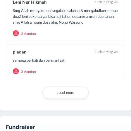
berupa daging olahan kaleng, sambil membuka
Leni Nur Hikmah
1 tahun yang lalu
kesempatan bagi sahabat yang ingin berkurban
Smg Allah mengampuni segala kesalahan & mengabulkan semua
namun terkendala biaya, untuk tetap bisa berbagi
doa2 leni sekeluarga, bisa haji tahun depan& umroh tiap tahun,
nutrisi bagi saudara kita yang terjebak di
smg Allah ampuni dosa alm. Nono Warsono
pengungsian.
3 Aaminn
Kenapa daging dalam kemasan kaleng?
✅ Tahan lama
piaqan
1 tahun yang lalu
✅ Siap santap
semoga berkah dan bermanfaat
✅ Mudah dikirim & didistribusikan
✅ Aman dikonsumsi kapan pun dibutuhkan
2 Aaminn
Saatnya bertindak. Jangan diam.
Kita bisa bantu dengan suara, doa, dan aksi nyata.
Load more
Kirimkan dukunganmu melalui Sedekah Daging
Palestina, agar warga Gaza bisa kembali merasakan
makanan bergizi.
Fundraiser
📌 Klik SEDEKAH SEKARANG dan jadi bagian dari