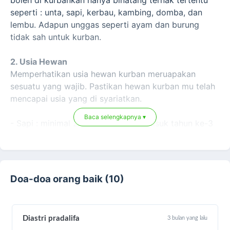
seperti : unta, sapi, kerbau, kambing, domba, dan
lembu. Adapun unggas seperti ayam dan burung
tidak sah untuk kurban.
2. Usia Hewan
Memperhatikan usia hewan kurban meruapakan
sesuatu yang wajib. Pastikan hewan kurban mu telah
mencapai usia yang di syariatkan.
Baca selengkapnya ▾
- Sapi : minimal 2 tahun dan telah masuk tahun ke-3
- Unta : minimal berusia 5 tahun dan telah masuk
tahun ke-6
- Domba : berusia 1 tahun atau minimal berusia 6
bulan bagi yang sulit mendapatkan domba berusia 1
Doa-doa orang baik (10)
tahun
- Kambing : minimal berusia 1 tahun dan telah masuk
tahun ke-2.
Diastri pradalifa
3 bulan yang lalu