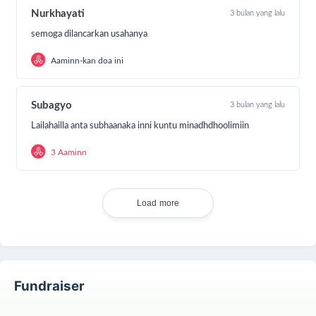
Untuk Berkontribusi Dalam Pemerataan Penyebaran
Nurkhayati
3 bulan yang lalu
Hewan Kurban
semoga dilancarkan usahanya
Aaminn-kan doa ini
Subagyo
3 bulan yang lalu
Lailahailla anta subhaanaka inni kuntu minadhdhoolimiin
3 Aaminn
Load more
Fundraiser