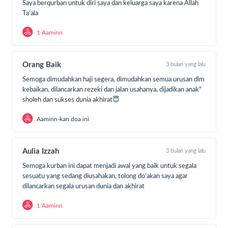
3. Kondisi Fisik Hewan Kurban
Saya berqurban untuk diri saya dan keluarga saya karena Allah
Ta’ala
Hindari kondisi fisik cacat seperti hewan yang buta,
sedang sakit, kaki pincang dan hewan yang
1 Aaminn
tergolong kurus serta tidak memiliki tulang sumsum.
4. Waktu Penyembelihan:
Orang Baik
3 bulan yang lalu
Penyembelihan harus dilakukan setelah shalat Idul
Semoga dimudahkan haji segera, dimudahkan semua urusan dlm
Adha hingga matahari terbenam pada tanggal 13
kebaikan, dilancarkan rezeki dan jalan usahanya, dijadikan anak"
Dzulhijjah.
sholeh dan sukses dunia akhirat😇
Aaminn-kan doa ini
Demikianlah syarat-syarat hewan kurban yang telah
ditetapkan oleh Islam. Hewan kurban yang terbaik
adalah yang gemuk, sehat, fisiknya sempurna, dan
Aulia Izzah
3 bulan yang lalu
harganya mahal, sesuai dengan anjuran agar kurban
Semoga kurban ini dapat menjadi awal yang baik untuk segala
dilakukan dengan hewan terbaik yang dimiliki.
sesuatu yang sedang diusahakan, tolong do'akan saya agar
dilancarkan segala urusan dunia dan akhirat
-----------------
1 Aaminn
Sejak 2021, Gemilang Indonesia Terus Berusaha