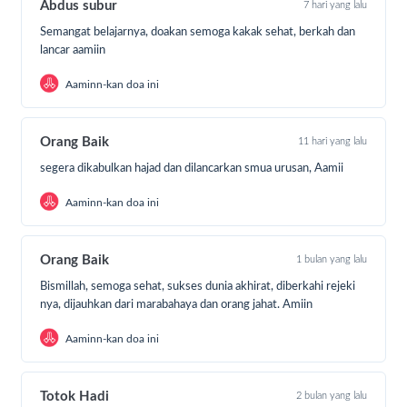
Abdus subur
7 hari yang lalu
sesama.
Semangat belajarnya, doakan semoga kakak sehat, berkah dan
lancar aamiin
Setiap sedekah yang dititipkan akan menjadi bagian
dari kebahagiaan mereka. Menjadi hadiah yang
Aaminn-kan doa ini
menguatkan langkah mereka, menemani perjuangan
mereka, dan mengingatkan bahwa mereka tidak
sendiri.
Orang Baik
11 hari yang lalu
segera dikabulkan hajad dan dilancarkan smua urusan, Aamii
Rasulullah ﷺ bersabda:
Aaminn-kan doa ini
"Aku dan orang yang menanggung anak yatim akan
berada di surga seperti ini."
Lalu beliau mengisyaratkan jari telunjuk dan jari
Orang Baik
1 bulan yang lalu
tengahnya serta merenggangkan keduanya. (HR.
Bismillah, semoga sehat, sukses dunia akhirat, diberkahi rejeki
Bukhari)
nya, dijauhkan dari marabahaya dan orang jahat. Amiin
Mari jadikan Muharram tahun ini lebih bermakna
Aaminn-kan doa ini
dengan berbagi kepada yatim dan dhuafa.
Hadirkan senyum mereka. Tumbuhkan harapan
Totok Hadi
2 bulan yang lalu
mereka. Raih keberkahan Muharram bersama.