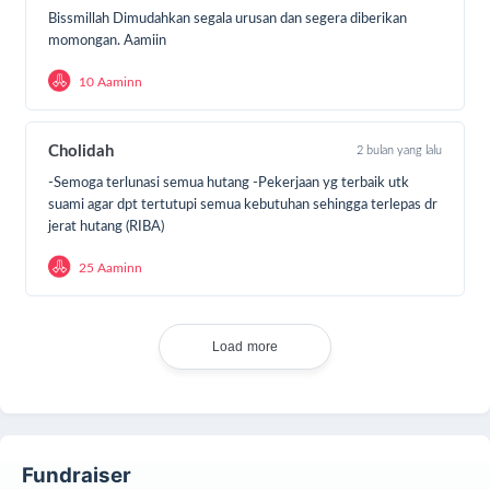
Klik donasi sekarang!
Bissmillah Dimudahkan segala urusan dan segera diberikan
momongan. Aamiin
Klik tombol DONASI SEKARANG dan jadikan
10 Aaminn
Muharram ini penuh makna untukmu dan mereka.
Cholidah
2 bulan yang lalu
-Semoga terlunasi semua hutang -Pekerjaan yg terbaik utk
suami agar dpt tertutupi semua kebutuhan sehingga terlepas dr
jerat hutang (RIBA)
25 Aaminn
Load more
Fundraiser