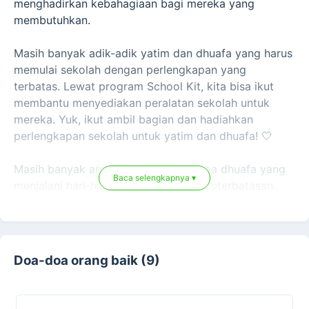
menghadirkan kebahagiaan bagi mereka yang
membutuhkan.
Masih banyak adik-adik yatim dan dhuafa yang harus
memulai sekolah dengan perlengkapan yang
terbatas. Lewat program School Kit, kita bisa ikut
membantu menyediakan peralatan sekolah untuk
mereka. Yuk, ikut ambil bagian dan hadiahkan
perlengkapan sekolah untuk yatim dan dhuafa! 🤍
Masih banyak anak yatim dan keluarga dhuafa yang
Baca selengkapnya ▾
menjalani hari-hari dengan berbagai keterbatasan.
Ada yang harus menahan keinginan untuk memiliki
perlengkapan sekolah yang layak, ada yang jarang
merasakan makanan istimewa, dan ada pula yang
tumbuh tanpa kehadiran sosok yang mereka cintai.
Doa-doa orang baik (9)
Namun, di balik segala keterbatasan itu, mereka
tetap memiliki harapan. Harapan untuk bisa
tersenyum, belajar, dan merasakan kasih sayang dari