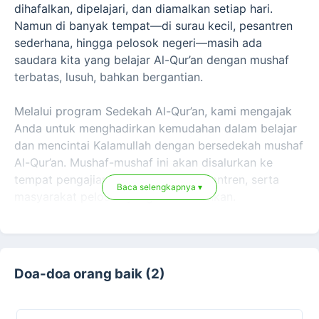
dihafalkan, dipelajari, dan diamalkan setiap hari.
Namun di banyak tempat—di surau kecil, pesantren
sederhana, hingga pelosok negeri—masih ada
saudara kita yang belajar Al-Qur’an dengan mushaf
terbatas, lusuh, bahkan bergantian.
Melalui program Sedekah Al-Qur’an, kami mengajak
Anda untuk menghadirkan kemudahan dalam belajar
dan mencintai Kalamullah dengan bersedekah mushaf
Al-Qur’an. Mushaf-mushaf ini akan disalurkan ke
tempat pengajian, surau, masjid, pesantren, serta
Baca selengkapnya ▾
masyarakat pelosok yang membutuhkan.
Rasulullah ﷺ bersabda:“Sebaik-baik kalian adalah
yang belajar Al-Qur’an dan mengajarkannya.” (HR.
Bukhari). Setiap huruf yang dibaca, setiap ayat yang
Doa-doa orang baik (2)
dihafalkan, dan setiap doa yang dipanjatkan—insyaa
Allah menjadi pahala jariyah bagi Anda yang telah
menghadiahkannya.