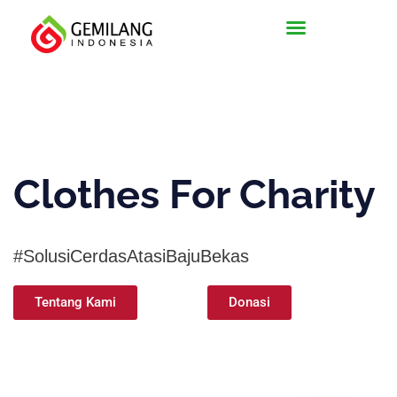
Lewati
ke
konten
Clothes For Charity
#SolusiCerdasAtasiBajuBekas
Tentang Kami
Donasi