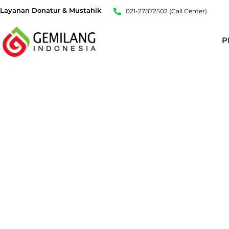
Lewati
Layanan Donatur & Mustahik
021-27872502 (Call Center)
ke
konten
P