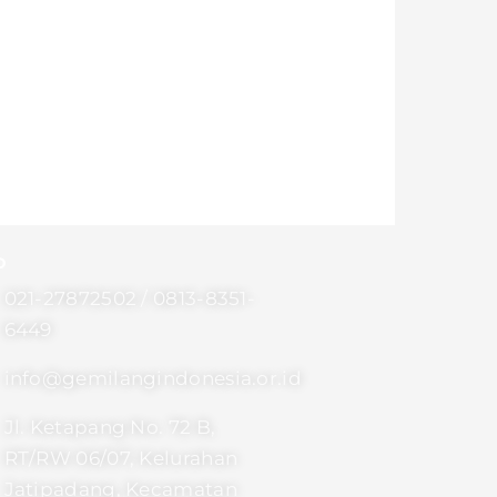
o
021-27872502 / 0813-8351-
6449
info@gemilangindonesia.or.id
Jl. Ketapang No. 72 B,
RT/RW 06/07, Kelurahan
Jatipadang, Kecamatan