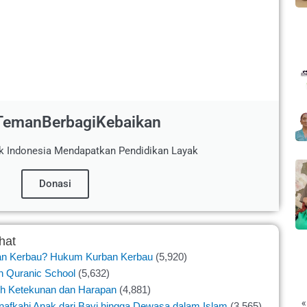
TemanBerbagiKebaikan
k Indonesia Mendapatkan Pendidikan Layak
Donasi
hat
an Kerbau? Hukum Kurban Kerbau
(5,920)
n Quranic School
(5,632)
h Ketekunan dan Harapan
(4,881)
«
afkahi Anak dari Bayi hingga Dewasa dalam Islam
(3,565)