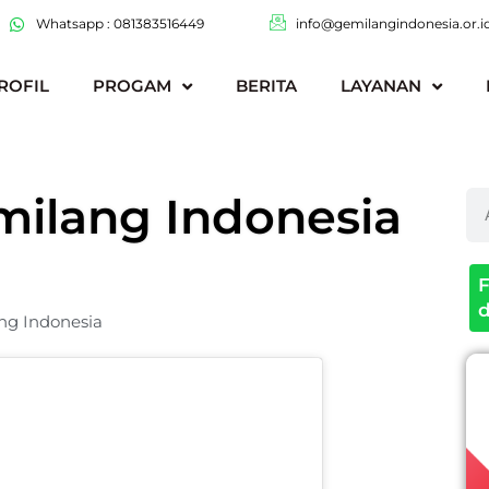
Whatsapp : 081383516449
info@gemilangindonesia.or.i
ROFIL
PROGAM
BERITA
LAYANAN
ilang Indonesia
Se
F
d
ng Indonesia