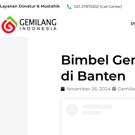
Lewati
Layanan Donatur & Mustahik
021-27872502 (Call Center)
ke
konten
P
Bimbel Gem
di Banten
November 26, 2024
Gemila