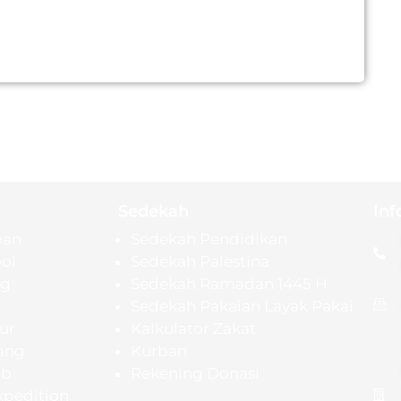
Sedekah
Inf
pan
Sedekah Pendidikan
ol
Sedekah Palestina
ng
Sedekah Ramadan 1445 H
Sedekah Pakaian Layak Pakai
ur
Kalkulator Zakat
ang
Kurban
ab
Rekening Donasi
xpedition