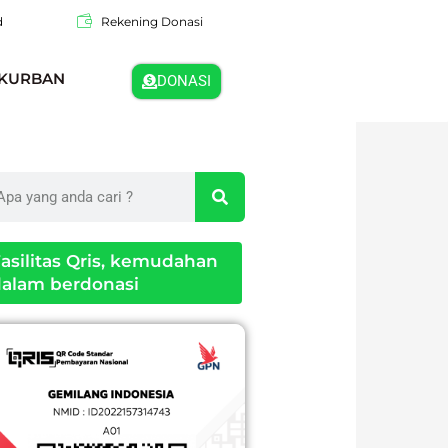
d
Rekening Donasi
KURBAN
DONASI
arch
asilitas Qris, kemudahan
alam berdonasi