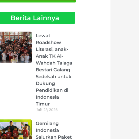
Berita Lainnya
Page
Page
Page
Page
Page
Lewat
Roadshow
Literasi, anak-
Anak TK Al-
Wahdah Talaga
Bestari Galang
Sedekah untuk
Dukung
Pendidikan di
Indonesia
Timur
Juli 23, 2026
Gemilang
Indonesia
Salurkan Paket