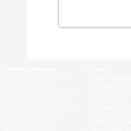
Gemilang Indonesia
Program
Gemilang Indonesia adalah
Paud & TK Hara
lembaga nirlaba yang
SD Quranic Scho
bergerak dibidang pendidikan
Bimbel Gemila
dan kemanusiaan. Didirikan
Rumah Quran
pada tanggal 28 Agustus 2014
Muslimah Prene
di hadapan notaris. Latar
Beasiswa Gemil
belakang didirikannya
Ustadz Menjaw
lembaga ini adalah
Humanitarian E