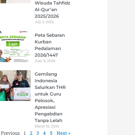
Wisuda Tahfidz
Al-Qur’an
2025/2026
Juli 3, 2026
Peta Sebaran
Kurban
Pedalaman
2026/1447
Juni 9, 2026
Gemilang
Indonesia
Salurkan THR
untuk Guru
Pelosok,
Apresiasi
Pengabdian
Tanpa Lelah
Maret 16, 2026
 Previous
1
2
3
4
5
Next »