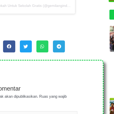
Sebuah kiriman dibagikan oleh Sedekah Untuk Sekolah Gratis (@gemilangindonesia)
omentar
ak akan dipublikasikan.
Ruas yang wajib