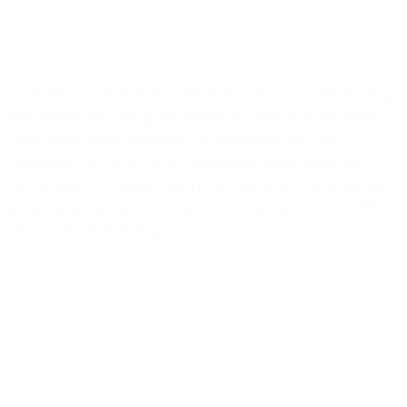
Gemilang Indonesia
Gemilang Indonesia adalah lembaga nirlaba yang
bergerak dibidang pendidikan dan kemanusiaan.
Didirikan pada tanggal 28 Agustus 2014 di
hadapan notaris. Latar belakang didirikannya
lembaga ini adalah keprihatinan atas banyaknya
anak-anak yang tidak sekolah dan lebih memilih
menjadi pemulung.
Program
Paud & TK Harapan
SD Quranic School
Bimbel Gemilang