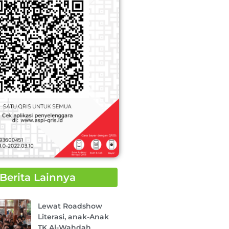
Berita Lainnya
Page
Page
Page
Page
Page
Lewat Roadshow
Literasi, anak-Anak
TK Al-Wahdah