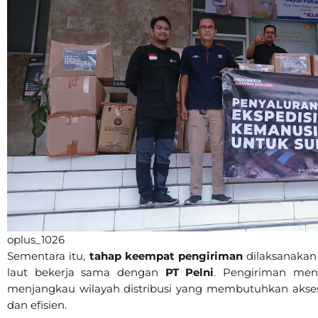
oplus_1026
Sementara itu,
tahap keempat pengiriman
dilaksanaka
laut bekerja sama dengan
PT Pelni
. Pengiriman men
menjangkau wilayah distribusi yang membutuhkan akses tr
dan efisien.