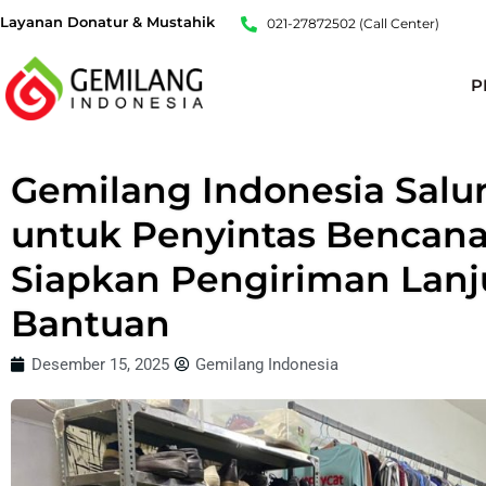
Lewati
Layanan Donatur & Mustahik
021-27872502 (Call Center)
ke
konten
P
Gemilang Indonesia Salu
untuk Penyintas Bencana
Siapkan Pengiriman Lanj
Bantuan
Desember 15, 2025
Gemilang Indonesia