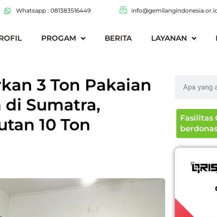
Whatsapp : 081383516449
info@gemilangindonesia.or.i
ROFIL
PROGAM
BERITA
LAYANAN
rkan 3 Ton Pakaian
Search
 di Sumatra,
Fasilita
utan 10 Ton
berdonas