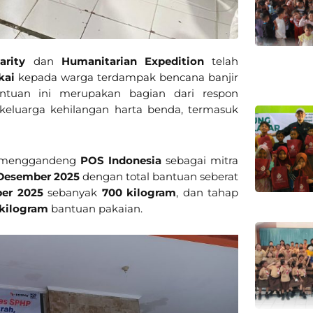
arity
dan
Humanitarian Expedition
telah
kai
kepada warga terdampak bencana banjir
antuan ini merupakan bagian dari respon
eluarga kehilangan harta benda, termasuk
an menggandeng
POS Indonesia
sebagai mitra
Desember 2025
dengan total bantuan seberat
er 2025
sebanyak
700 kilogram
, dan tahap
kilogram
bantuan pakaian.