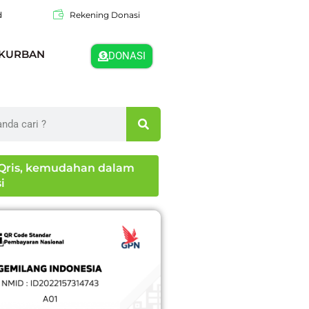
d
Rekening Donasi
KURBAN
DONASI
s Qris, kemudahan dalam
i