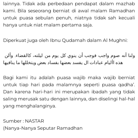
lainnya. Tidak ada perbedaan pendapat dalam mazhab
kami. Bila seseorang berniat di awal malam Ramadhan
untuk puasa sebulan penuh, niatnya tidak sah kecuali
hanya untuk niat malam pertama saja.
Diperkuat juga oleh Ibnu Qudamah dalam Al Mughni:
ولنا أنه صوم واجب فوجب أن ينوي كل يوم من ليلته، كالقضاء. وألن
هذه األيام عبادات ال يفسد بعضها بفساد بعض ويتخللها ما ينافيها
Bagi kami itu adalah puasa wajib maka wajib berniat
untuk tiap hari pada malamnya seperti puasa qadha’.
Dan karena hari-hari ini merupakan ibadah yang tidak
saling merusak satu dengan lainnya, dan diselingi hal-hal
yang menghalanginya.
Sumber : NASTAR
(Nanya-Nanya Seputar Ramadhan