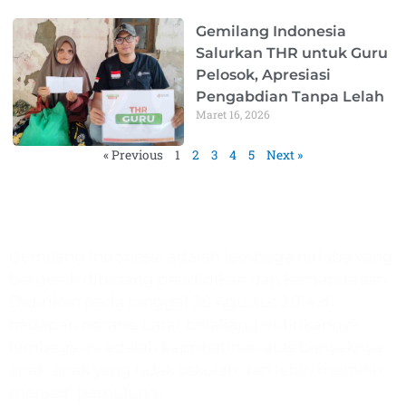
Gemilang Indonesia
Salurkan THR untuk Guru
Pelosok, Apresiasi
Pengabdian Tanpa Lelah
Maret 16, 2026
« Previous
1
2
3
4
5
Next »
Gemilang Indonesia
Gemilang Indonesia adalah lembaga nirlaba yang
bergerak dibidang pendidikan dan kemanusiaan.
Didirikan pada tanggal 28 Agustus 2014 di
hadapan notaris. Latar belakang didirikannya
lembaga ini adalah keprihatinan atas banyaknya
anak-anak yang tidak sekolah dan lebih memilih
menjadi pemulung.