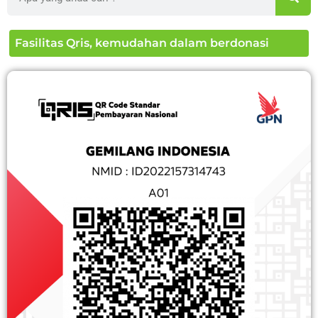
Fasilitas Qris, kemudahan dalam berdonasi