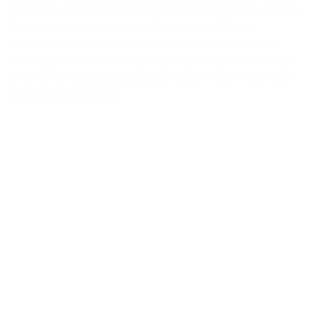
bergerak dibidang pendidikan dan kemanusiaan.
Didirikan pada tanggal 28 Agustus 2014 di
hadapan notaris. Latar belakang didirikannya
lembaga ini adalah keprihatinan atas banyaknya
anak-anak yang tidak sekolah dan lebih memilih
menjadi pemulung.
Program
Paud & TK Harapan
SD Quranic School
Bimbel Gemilang
Rumah Quran
Muslimah Preneur
Beasiswa Gemilang
Ustadz Menjawab
Humanitarian Expedition