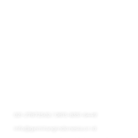
Sedekah
Sedekah Pendidikan
Sedekah Palestina
Sedekah Ramadan 1445 H
Sedekah Pakaian Layak Pakai
Kalkulator Zakat
Kurban
Rekening Donasi
Info
021-27872502 / 0813-8351-6449
info@gemilangindonesia.or.id