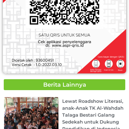
Berita Lainnya
Page
Page
Page
Page
Page
Lewat Roadshow Literasi,
anak-Anak TK Al-Wahdah
Talaga Bestari Galang
Sedekah untuk Dukung
Pendidikan di Indonesia