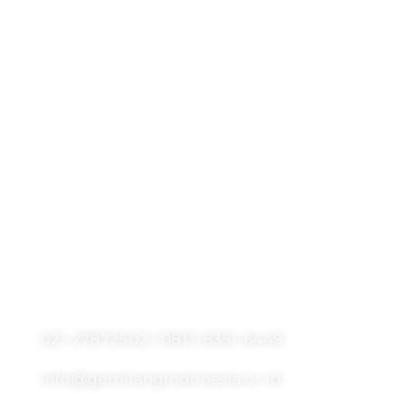
Sedekah
Sedekah Pendidikan
Sedekah Palestina
Sedekah Ramadan 1445 H
Sedekah Pakaian Layak Pakai
Kalkulator Zakat
Kurban
Rekening Donasi
Info
021-27872502 / 0813-8351-6449
info@gemilangindonesia.or.id