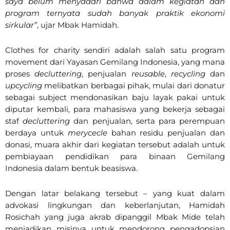
saya belum menyadari bahwa dalam kegiatan dan
program ternyata sudah banyak praktik ekonomi
sirkular”
, ujar Mbak Hamidah.
Clothes for charity sendiri adalah salah satu program
movement dari Yayasan Gemilang Indonesia, yang mana
proses
decluttering
, penjualan
reusable
,
recycling
dan
upcycling
melibatkan berbagai pihak, mulai dari donatur
sebagai subject mendonasikan baju layak pakai untuk
diputar kembali, para mahasiswa yang bekerja sebagai
staf
decluttering
dan penjualan, serta para perempuan
berdaya untuk
merycecle
bahan residu penjualan dan
donasi, muara akhir dari kegiatan tersebut adalah untuk
pembiayaan pendidikan para binaan Gemilang
Indonesia dalam bentuk beasiswa.
Dengan latar belakang tersebut – yang kuat dalam
advokasi lingkungan dan keberlanjutan, Hamidah
Rosichah yang juga akrab dipanggil Mbak Mide telah
menjadikan misinya untuk mendorong pengadopsian