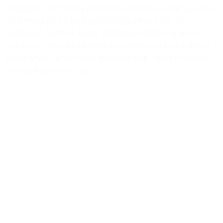
bergerak dibidang pendidikan dan kemanusiaan.
Didirikan pada tanggal 28 Agustus 2014 di
hadapan notaris. Latar belakang didirikannya
lembaga ini adalah keprihatinan atas banyaknya
anak-anak yang tidak sekolah dan lebih memilih
menjadi pemulung.
Program
Paud & TK Harapan
SD Quranic School
Bimbel Gemilang
Rumah Quran
Muslimah Preneur
Beasiswa Gemilang
Ustadz Menjawab
Humanitarian Expedition