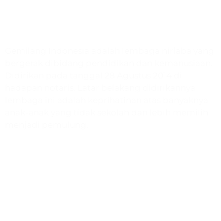
Gemilang Indonesia
Gemilang Indonesia adalah lembaga nirlaba yang
bergerak dibidang pendidikan dan kemanusiaan.
Didirikan pada tanggal 28 Agustus 2014 di
hadapan notaris. Latar belakang didirikannya
lembaga ini adalah keprihatinan atas banyaknya
anak-anak yang tidak sekolah dan lebih memilih
menjadi pemulung.
Program
Paud & TK Harapan
SD Quranic School
Bimbel Gemilang