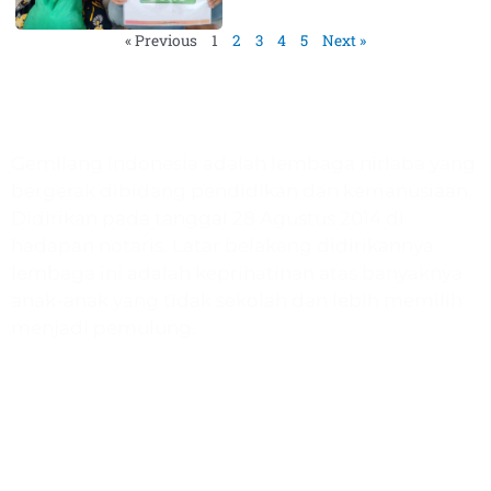
« Previous
1
2
3
4
5
Next »
Gemilang Indonesia
Gemilang Indonesia adalah lembaga nirlaba yang
bergerak dibidang pendidikan dan kemanusiaan.
Didirikan pada tanggal 28 Agustus 2014 di
hadapan notaris. Latar belakang didirikannya
lembaga ini adalah keprihatinan atas banyaknya
anak-anak yang tidak sekolah dan lebih memilih
menjadi pemulung.
Program
Paud & TK Harapan
SD Quranic School