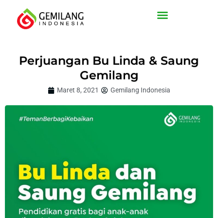
Lewati
ke
konten
Perjuangan Bu Linda & Saung
Gemilang
Maret 8, 2021
Gemilang Indonesia