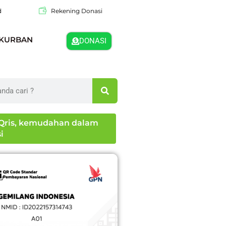
d
Rekening Donasi
KURBAN
DONASI
s Qris, kemudahan dalam
i