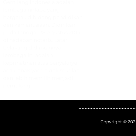
Gemilang Indonesia adalah
Paud & TK Hara
lembaga nirlaba yang
SD Quranic Scho
bergerak dibidang pendidikan
Bimbel Gemila
dan kemanusiaan. Didirikan
Rumah Quran
pada tanggal 28 Agustus 2014
Muslimah Prene
di hadapan notaris. Latar
Beasiswa Gemil
belakang didirikannya
Ustadz Menjaw
lembaga ini adalah
Humanitarian E
keprihatinan atas banyaknya
anak-anak yang tidak sekolah
dan lebih memilih menjadi
pemulung.
Copyright © 202