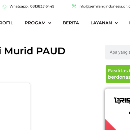
Whatsapp : 081383516449
info@gemilangindonesia.or.i
ROFIL
PROGAM
BERITA
LAYANAN
li Murid PAUD
Search
Fasilita
berdonas