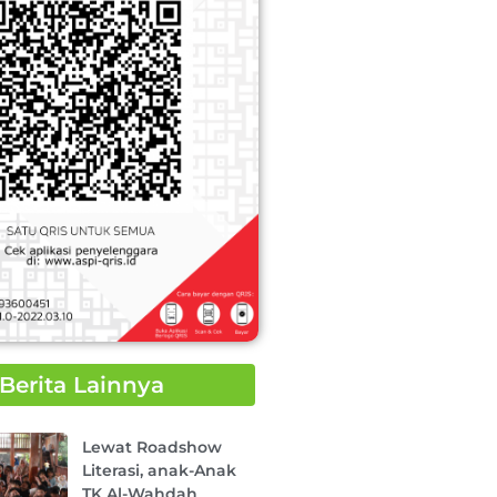
Berita Lainnya
Page
Page
Page
Page
Page
Lewat Roadshow
Literasi, anak-Anak
TK Al-Wahdah