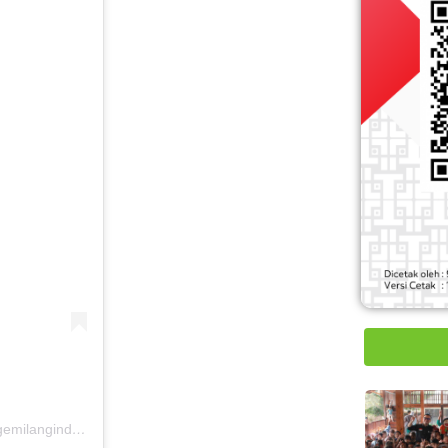
Sebuah kiriman dibagikan oleh Sedekah Untuk Sekolah Gratis (@gemilangindonesia)