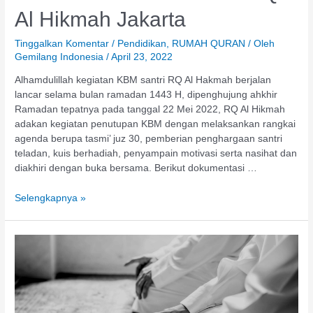
Al Hikmah Jakarta
Tinggalkan Komentar
/
Pendidikan
,
RUMAH QURAN
/ Oleh
Gemilang Indonesia
/
April 23, 2022
Alhamdulillah kegiatan KBM santri RQ Al Hakmah berjalan
lancar selama bulan ramadan 1443 H, dipenghujung ahkhir
Ramadan tepatnya pada tanggal 22 Mei 2022, RQ Al Hikmah
adakan kegiatan penutupan KBM dengan melaksankan rangkai
agenda berupa tasmi’ juz 30, pemberian penghargaan santri
teladan, kuis berhadiah, penyampain motivasi serta nasihat dan
diakhiri dengan buka bersama. Berikut dokumentasi …
Selengkapnya »
Shalat
Tarawih
4
4
3,