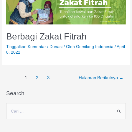
Berbagi Zakat Fitrah
Tinggalkan Komentar
/
Donasi
/ Oleh
Gemilang Indonesia
/
April
8, 2022
1
2
3
Halaman Berikutnya
→
Search
C
a
r