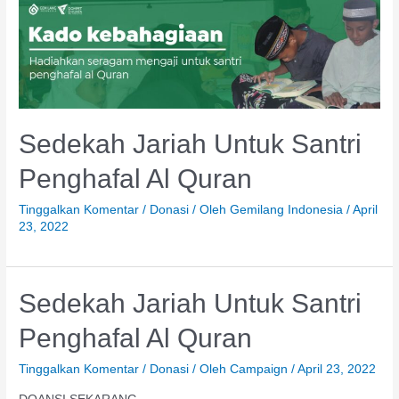
Sedekah Jariah Untuk Santri
Penghafal Al Quran
Tinggalkan Komentar
/
Donasi
/ Oleh
Gemilang Indonesia
/
April
23, 2022
Sedekah Jariah Untuk Santri
Penghafal Al Quran
Tinggalkan Komentar
/
Donasi
/ Oleh
Campaign
/
April 23, 2022