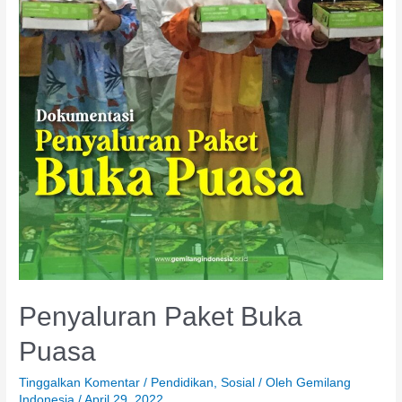
Penyaluran Paket Buka
Puasa
Tinggalkan Komentar
/
Pendidikan
,
Sosial
/ Oleh
Gemilang
Indonesia
/
April 29, 2022