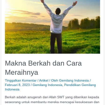
dan
Cara
Meraihnya
Makna Berkah dan Cara
Meraihnya
Tinggalkan Komentar
/
Artikel
/ Oleh
Gemilang Indonesia
/
Februari 8, 2023
/
Gemilang Indonesia
,
Pendidikan Gemilang
Indonesia
Berkah adalah anugerah dari Allah SWT yang diberikan kepada
seseorang untuk membantu mereka mencapai kesuksesan dan