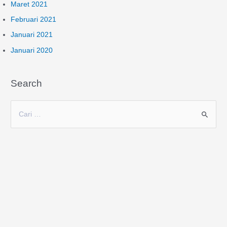
Maret 2021
Februari 2021
Januari 2021
Januari 2020
Search
C
a
r
i
u
n
t
u
k