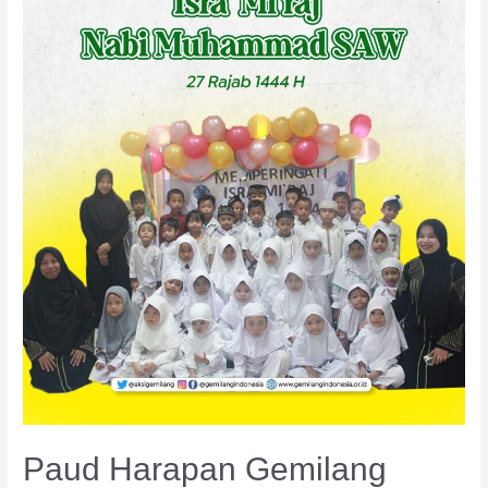
Isra
Mi’raj
Nabi
Muhammad
SAW
1444
H
Paud Harapan Gemilang