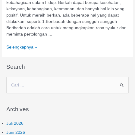
kebahagiaan dalam hidup. Berkah dapat berupa kesehatan,
kekayaan, kebahagiaan, keamanan, dan banyak hal lain yang
positif. Untuk meraih berkah, ada beberapa hal yang dapat
dilakukan, seperti: 1.Beribadah dengan sungguh-sungguh
Beribadah adalah cara untuk mengungkapkan rasa syukur dan
meminta pertolongan …
Selengkapnya »
Search
C
a
r
Archives
i
u
Juli 2026
n
Juni 2026