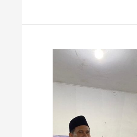
Santri
Rumah
Qur’an
Al-
Hikmah
Juara
MHQ