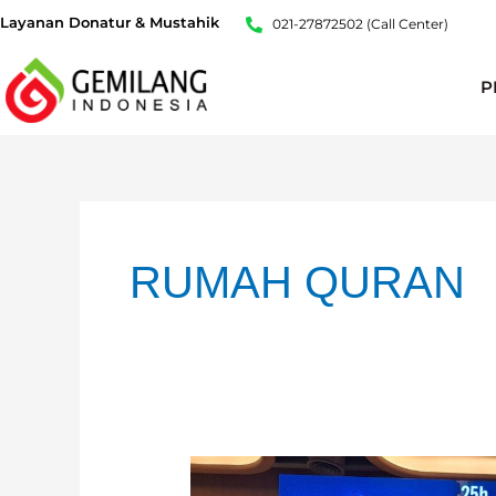
Lewati
Layanan Donatur & Mustahik
021-27872502 (Call Center)
ke
konten
P
Paginasi
pos
RUMAH QURAN
25hours
Hotel