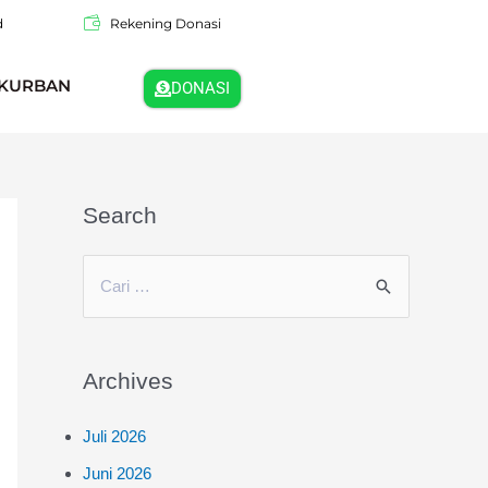
d
Rekening Donasi
KURBAN
DONASI
Search
C
a
r
Archives
i
u
Juli 2026
n
Juni 2026
t