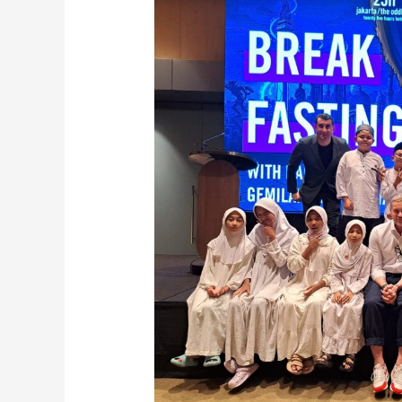
Jakarta
Berbagi
Santunan
dan
Buka
Puasa
Bersama
Anak
Rumah
Qur’an
Binaan
Gemilang
Indonesia