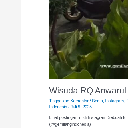
Wisuda RQ Anwarul
Tinggalkan Komentar
/
Berita
,
Instagram
,
Indonesia
/
Juli 9, 2025
Lihat postingan ini di Instagram Sebuah k
(@gemilangindonesia)