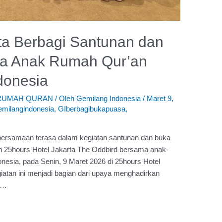
ta Berbagi Santunan dan
a Anak Rumah Qur’an
donesia
RUMAH QURAN
/ Oleh
Gemilang Indonesia
/
Maret 9,
emilangindonesia
,
GIberbagibukapuasa
,
ersamaan terasa dalam kegiatan santunan dan buka
h 25hours Hotel Jakarta The Oddbird bersama anak-
esia, pada Senin, 9 Maret 2026 di 25hours Hotel
iatan ini menjadi bagian dari upaya menghadirkan
 …