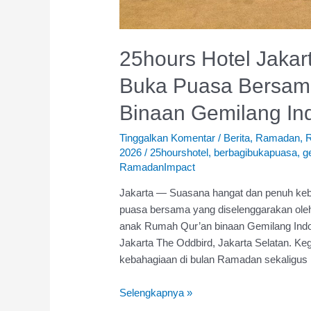
25hours Hotel Jakar
Buka Puasa Bersam
Binaan Gemilang In
Tinggalkan Komentar
/
Berita
,
Ramadan
,
2026
/
25hourshotel
,
berbagibukapuasa
,
g
RamadanImpact
Jakarta — Suasana hangat dan penuh keb
puasa bersama yang diselenggarakan ole
anak Rumah Qur’an binaan Gemilang Indon
Jakarta The Oddbird, Jakarta Selatan. Keg
kebahagiaan di bulan Ramadan sekaligus
Selengkapnya »