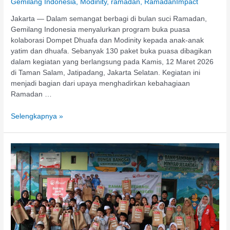
Gemilang Indonesia
,
Modinity
,
ramadan
,
RamadanImpact
Jakarta — Dalam semangat berbagi di bulan suci Ramadan,
Gemilang Indonesia menyalurkan program buka puasa
kolaborasi Dompet Dhuafa dan Modinity kepada anak-anak
yatim dan dhuafa. Sebanyak 130 paket buka puasa dibagikan
dalam kegiatan yang berlangsung pada Kamis, 12 Maret 2026
di Taman Salam, Jatipadang, Jakarta Selatan. Kegiatan ini
menjadi bagian dari upaya menghadirkan kebahagiaan
Ramadan …
Selengkapnya »
Parrot
Coklat
Berbagi
Kebahagiaan
Ramadan
Bersama
Penghafal
Qur’an