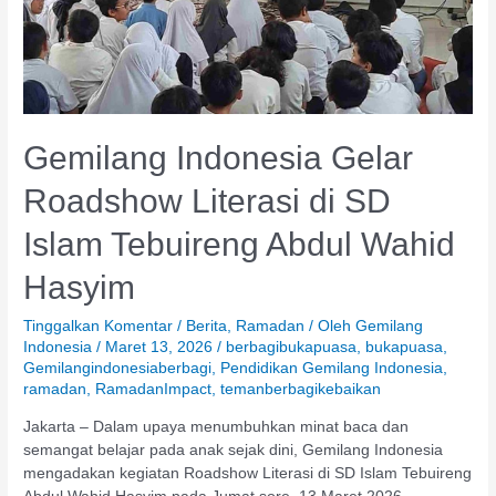
Abdul
Wahid
Hasyim
Gemilang Indonesia Gelar
Roadshow Literasi di SD
Islam Tebuireng Abdul Wahid
Hasyim
Tinggalkan Komentar
/
Berita
,
Ramadan
/ Oleh
Gemilang
Indonesia
/
Maret 13, 2026
/
berbagibukapuasa
,
bukapuasa
,
Gemilangindonesiaberbagi
,
Pendidikan Gemilang Indonesia
,
ramadan
,
RamadanImpact
,
temanberbagikebaikan
Jakarta – Dalam upaya menumbuhkan minat baca dan
semangat belajar pada anak sejak dini, Gemilang Indonesia
mengadakan kegiatan Roadshow Literasi di SD Islam Tebuireng