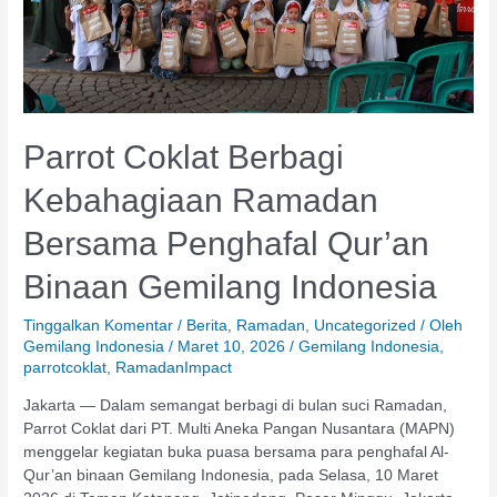
Binaan
Gemilang
Indonesia
Parrot Coklat Berbagi
Kebahagiaan Ramadan
Bersama Penghafal Qur’an
Binaan Gemilang Indonesia
Tinggalkan Komentar
/
Berita
,
Ramadan
,
Uncategorized
/ Oleh
Gemilang Indonesia
/
Maret 10, 2026
/
Gemilang Indonesia
,
parrotcoklat
,
RamadanImpact
Jakarta — Dalam semangat berbagi di bulan suci Ramadan,
Parrot Coklat dari PT. Multi Aneka Pangan Nusantara (MAPN)
menggelar kegiatan buka puasa bersama para penghafal Al-
Qur’an binaan Gemilang Indonesia, pada Selasa, 10 Maret