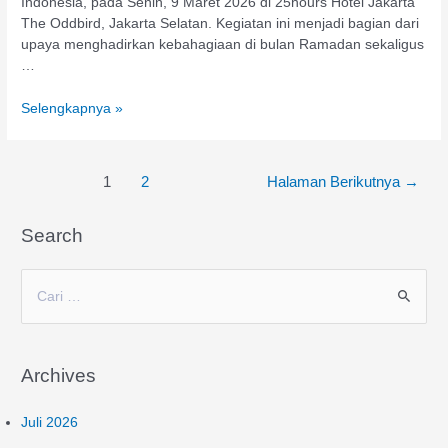
Indonesia, pada Senin, 9 Maret 2026 di 25hours Hotel Jakarta
The Oddbird, Jakarta Selatan. Kegiatan ini menjadi bagian dari
upaya menghadirkan kebahagiaan di bulan Ramadan sekaligus
…
Selengkapnya »
1
2
Halaman Berikutnya
→
Search
C
a
r
Archives
i
u
Juli 2026
n