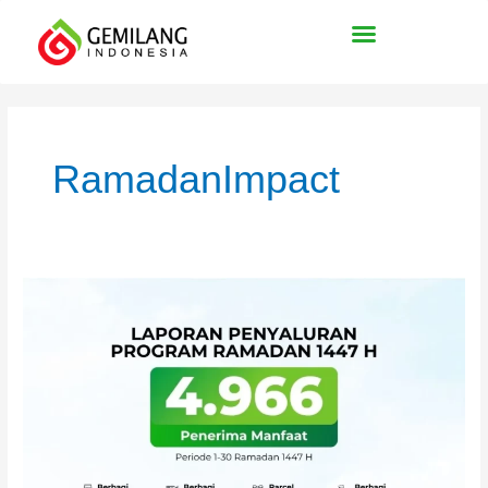
Lewati
ke
konten
Paginasi
pos
RamadanImpact
Laporan
Lengkap
Penyaluran
Program
Ramadan
1447
H:
Data,
Penerima,