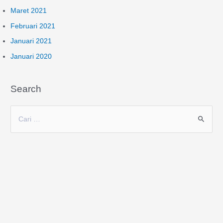
Maret 2021
Februari 2021
Januari 2021
Januari 2020
Search
C
a
r
i
u
n
t
u