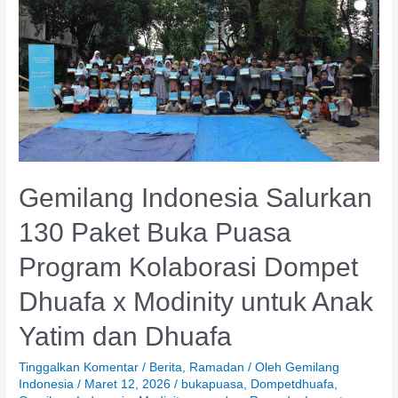
Salurkan
130
Paket
Buka
Puasa
Program
Kolaborasi
Dompet
Dhuafa
x
Gemilang Indonesia Salurkan
Modinity
untuk
130 Paket Buka Puasa
Anak
Yatim
Program Kolaborasi Dompet
dan
Dhuafa
Dhuafa x Modinity untuk Anak
Yatim dan Dhuafa
Tinggalkan Komentar
/
Berita
,
Ramadan
/ Oleh
Gemilang
Indonesia
/
Maret 12, 2026
/
bukapuasa
,
Dompetdhuafa
,