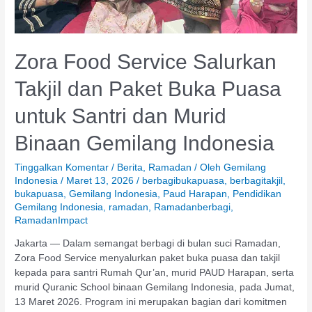
Gemilang
Indonesia
Zora Food Service Salurkan
Takjil dan Paket Buka Puasa
untuk Santri dan Murid
Binaan Gemilang Indonesia
Tinggalkan Komentar
/
Berita
,
Ramadan
/ Oleh
Gemilang
Indonesia
/
Maret 13, 2026
/
berbagibukapuasa
,
berbagitakjil
,
bukapuasa
,
Gemilang Indonesia
,
Paud Harapan
,
Pendidikan
Gemilang Indonesia
,
ramadan
,
Ramadanberbagi
,
RamadanImpact
Jakarta — Dalam semangat berbagi di bulan suci Ramadan,
Zora Food Service menyalurkan paket buka puasa dan takjil
kepada para santri Rumah Qur’an, murid PAUD Harapan, serta
murid Quranic School binaan Gemilang Indonesia, pada Jumat,
13 Maret 2026. Program ini merupakan bagian dari komitmen