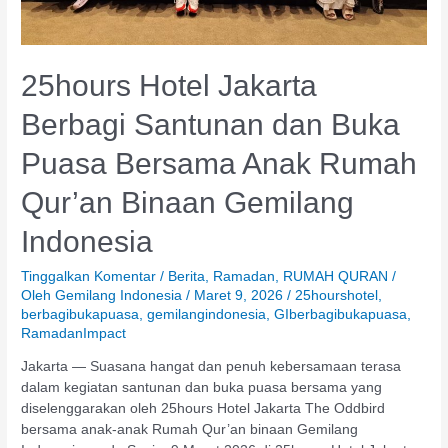
Indonesia
25hours Hotel Jakarta
Berbagi Santunan dan Buka
Puasa Bersama Anak Rumah
Qur’an Binaan Gemilang
Indonesia
Tinggalkan Komentar
/
Berita
,
Ramadan
,
RUMAH QURAN
/
Oleh
Gemilang Indonesia
/
Maret 9, 2026
/
25hourshotel
,
berbagibukapuasa
,
gemilangindonesia
,
GIberbagibukapuasa
,
RamadanImpact
Jakarta — Suasana hangat dan penuh kebersamaan terasa
dalam kegiatan santunan dan buka puasa bersama yang
diselenggarakan oleh 25hours Hotel Jakarta The Oddbird
bersama anak-anak Rumah Qur’an binaan Gemilang