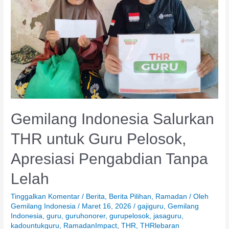
Guru
Pelosok,
Apresiasi
Pengabdian
Tanpa
Lelah
Gemilang Indonesia Salurkan
THR untuk Guru Pelosok,
Apresiasi Pengabdian Tanpa
Lelah
Tinggalkan Komentar
/
Berita
,
Berita Pilihan
,
Ramadan
/ Oleh
Gemilang Indonesia
/
Maret 16, 2026
/
gajiguru
,
Gemilang
Indonesia
,
guru
,
guruhonorer
,
gurupelosok
,
jasaguru
,
kadountukguru
,
RamadanImpact
,
THR
,
THRlebaran