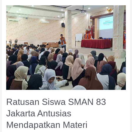
Ratusan
Siswa
SMAN
83
Jakarta
Antusias
Mendapatkan
Materi
Leadership
dari
Gemilang
Indonesia
Ratusan Siswa SMAN 83
Jakarta Antusias
Mendapatkan Materi