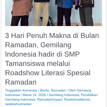
hadir
di
SMP
Tamansiswa
melalui
Roadshow
3 Hari Penuh Makna di Bulan
Literasi
Spesial
Ramadan, Gemilang
Ramadan
Indonesia hadir di SMP
Tamansiswa melalui
Roadshow Literasi Spesial
Ramadan
Tinggalkan Komentar
/
Berita
,
Ramadan
/ Oleh
Gemilang
Indonesia
/
Maret 14, 2026
/
Gemilang Indonesia
,
Pendidikan
Gemilang Indonesia
,
RamadanImpact
,
Roadshowliterasi
,
sedekahramadan