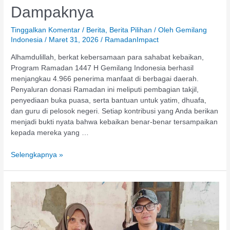
Dampaknya
Tinggalkan Komentar
/
Berita
,
Berita Pilihan
/ Oleh
Gemilang
Indonesia
/
Maret 31, 2026
/
RamadanImpact
Alhamdulillah, berkat kebersamaan para sahabat kebaikan,
Program Ramadan 1447 H Gemilang Indonesia berhasil
menjangkau 4.966 penerima manfaat di berbagai daerah.
Penyaluran donasi Ramadan ini meliputi pembagian takjil,
penyediaan buka puasa, serta bantuan untuk yatim, dhuafa,
dan guru di pelosok negeri. Setiap kontribusi yang Anda berikan
menjadi bukti nyata bahwa kebaikan benar-benar tersampaikan
kepada mereka yang …
Selengkapnya »
Gemilang
Indonesia
Salurkan
THR
untuk