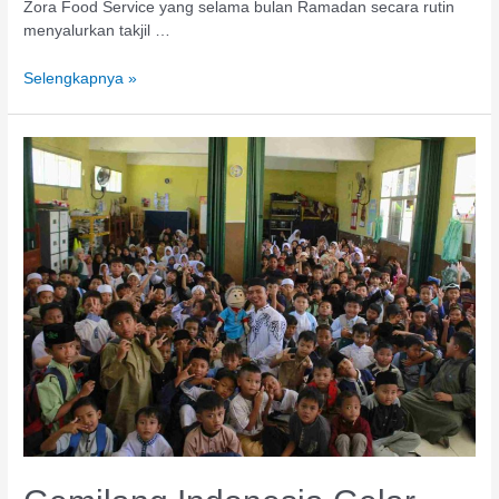
Zora Food Service yang selama bulan Ramadan secara rutin
menyalurkan takjil …
Selengkapnya »
Gemilang
Indonesia
Gelar
Roadshow
Literasi
di
SDN
Bojong
02
dengan
Metode
Interaktif