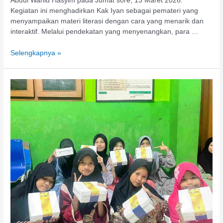
Abdul Wahid Hasyim pada Jumat sore, 13 Maret 2026.
Kegiatan ini menghadirkan Kak Iyan sebagai pemateri yang
menyampaikan materi literasi dengan cara yang menarik dan
interaktif. Melalui pendekatan yang menyenangkan, para …
Selengkapnya »
Zora
Food
Service
Salurkan
Takjil
dan
Paket
Buka
Puasa
untuk
Santri
dan
Murid
Binaan