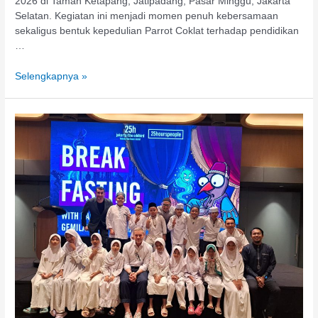
2026 di Taman Ketapang, Jatipadang, Pasar Minggu, Jakarta
Selatan. Kegiatan ini menjadi momen penuh kebersamaan
sekaligus bentuk kepedulian Parrot Coklat terhadap pendidikan
…
Selengkapnya »
25hours
Hotel
Jakarta
Berbagi
Santunan
dan
Buka
Puasa
Bersama
Anak
Rumah
Qur’an
Binaan
Gemilang