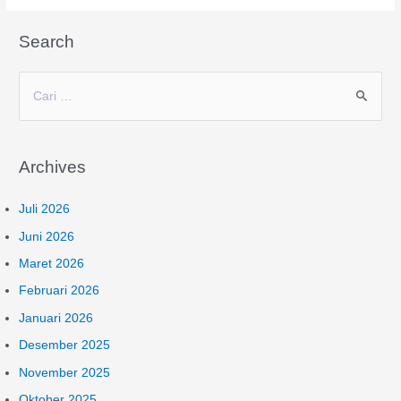
Search
C
a
r
Archives
i
u
Juli 2026
n
Juni 2026
t
Maret 2026
u
Februari 2026
k
:
Januari 2026
Desember 2025
November 2025
Oktober 2025