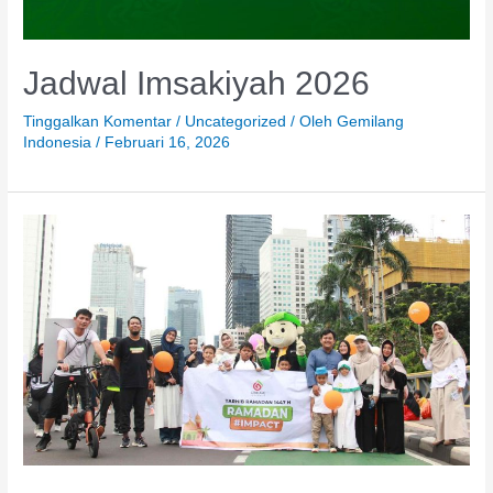
Jadwal Imsakiyah 2026
Tinggalkan Komentar
/
Uncategorized
/ Oleh
Gemilang
Indonesia
/
Februari 16, 2026
Semarak
Tarhib
Ramadan,
Gemilang
Indonesia
Hadirkan
Booth
Interaktif
di
CFD
Sudirman