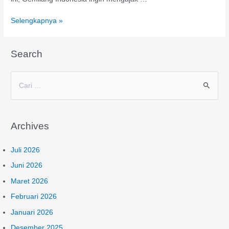
Selengkapnya »
Search
C
a
r
Archives
i
u
Juli 2026
n
Juni 2026
t
Maret 2026
u
Februari 2026
k
:
Januari 2026
Desember 2025