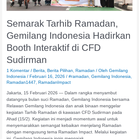
CFD
Sudirman
Semarak Tarhib Ramadan,
Gemilang Indonesia Hadirkan
Booth Interaktif di CFD
Sudirman
1 Komentar
/
Berita
,
Berita Pilihan
,
Ramadan
/ Oleh
Gemilang
Indonesia
/
Februari 16, 2026
/
#ramadan
,
Gemilang Indonesia
,
Ramadan1447
,
RamadanImpact
Jakarta, 15 Februari 2026 — Dalam rangka menyambut
datangnya bulan suci Ramadan, Gemilang Indonesia bersama
Relawan Gemilang Indonesia dan anak binaan menggelar
kegiatan Tarhib Ramadan di kawasan CFD Sudirman pada
Ahad (15/2). Kegiatan ini menjadi momentum awal untuk
menyemarakkan semangat kebaikan menjelang Ramadan
dengan mengusung tema Ramadan Impact. Melalui kegiatan
ini, Gemilang Indonesia ingin mengajak …